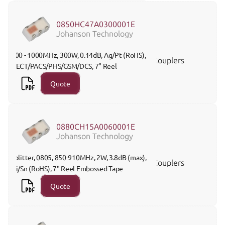
0850HC47A0300001E
Johanson Technology
700 - 1000MHz, 300W, 0.14dB, Ag/Pt (RoHS), 
Couplers
DECT/PACS/PHS/GSM/DCS, 7" Reel 
Quote
0880CH15A0060001E
Johanson Technology
Splitter, 0805, 850-910MHz, 2W, 3.8dB (max), 
Couplers
Ni/Sn (RoHS), 7" Reel Embossed Tape
Quote