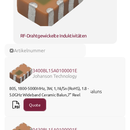
RF-Drahtgewickelte Induktivitäten
Artikelnummer
3400BL15A0100001E
Johanson Technology
805, 1800-5000MHz, 3W, 1, Ni/Sn (RoHS), 1.8 - 
Baluns
5.0GHz Wideband Ceramic Balun,7" Reel 
Quote
0430BL15A0100001E