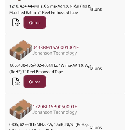
1210, 424-444MHz, 0.5 max.W, 1.9, Ni/Sn (RoHS), 
Baluns
Matched Balun  7" Reel Embossed Tape
Quote
0433BM15A0001001E
Johanson Technology
 805, 430-435/402-405MHz, 1W max.W, 1.9, Ag/Pt 
Baluns
(RoHS),7" Reel Embossed Tape
Quote
1720BL15B0050001E
Johanson Technology
0805, 625-2815MHz, 2W, 1.5dB, Ni/Sn (RoHS), 
Baluns