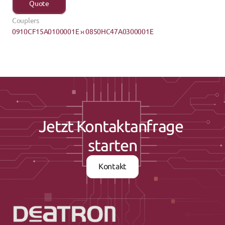
Quote
Couplers
0910CF15A0100001E ›
‹ 0850HC47A0300001E
Jetzt Kontaktanfrage 
starten
Kontakt