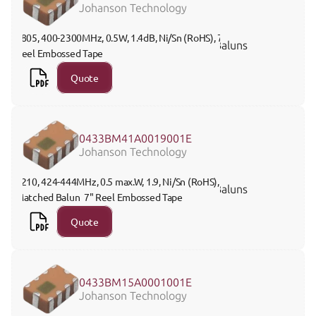
Johanson Technology
0805, 400-2300MHz, 0.5W, 1.4dB, Ni/Sn (RoHS), 7" 
Baluns
Reel Embossed Tape
Quote
0433BM41A0019001E
Johanson Technology
1210, 424-444MHz, 0.5 max.W, 1.9, Ni/Sn (RoHS), 
Baluns
Matched Balun  7" Reel Embossed Tape
Quote
0433BM15A0001001E
Johanson Technology