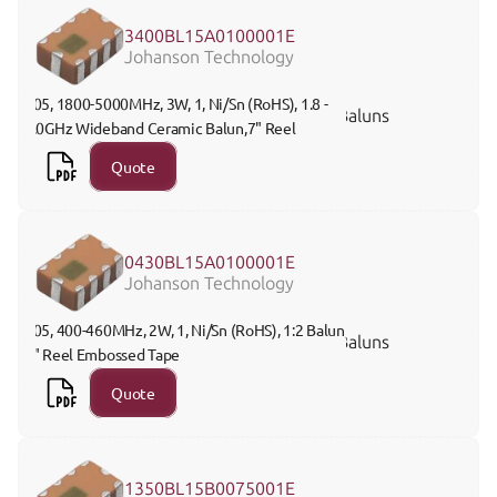
3400BL15A0100001E
Johanson Technology
805, 1800-5000MHz, 3W, 1, Ni/Sn (RoHS), 1.8 - 
Baluns
5.0GHz Wideband Ceramic Balun,7" Reel 
Quote
0430BL15A0100001E
Johanson Technology
805, 400-460MHz, 2W, 1, Ni/Sn (RoHS), 1:2 Balun, 
Baluns
7" Reel Embossed Tape
Quote
1350BL15B0075001E