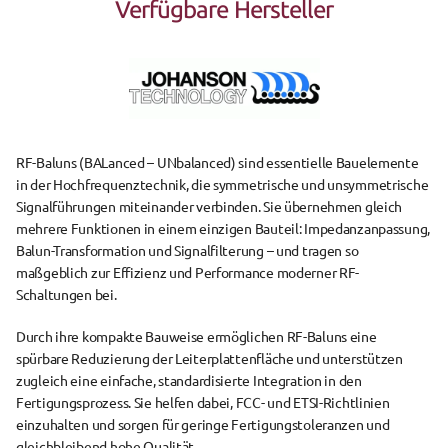
Verfügbare Hersteller
RF-Baluns
 (BALanced – UNbalanced) sind essentielle Bauelemente 
in der Hochfrequenztechnik, die symmetrische und unsymmetrische 
Signalführungen miteinander verbinden. Sie übernehmen gleich 
mehrere Funktionen in einem einzigen Bauteil: 
Impedanzanpassung
, 
Balun-Transformation
 und 
Signalfilterung
 – und tragen so 
maßgeblich zur Effizienz und Performance moderner RF-
Schaltungen bei.
Durch ihre 
kompakte Bauweise
 ermöglichen RF-Baluns eine 
spürbare Reduzierung der Leiterplattenfläche und unterstützen 
zugleich eine einfache, standardisierte Integration in den 
Fertigungsprozess. Sie helfen dabei, FCC- und ETSI-Richtlinien 
einzuhalten und sorgen für geringe Fertigungstoleranzen und 
gleichbleibend hohe Qualität.