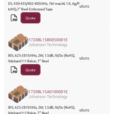
 805, 430-435/402-405MHz, 1W max.W, 1.9, Ag/Pt 
Baluns
(RoHS),7" Reel Embossed Tape
Quote
1720BL15B0050001E
Johanson Technology
0805, 625-2815MHz, 2W, 1.5dB, Ni/Sn (RoHS), 
Baluns
Wideband 1:1 Balun, 7" Reel 
Quote
1720BL15A0100001E
Johanson Technology
0805, 625-2815MHz, 2W, 1.5dB, Ni/Sn (RoHS), 
Baluns
Wideband 1:2 Balun, 7" Reel