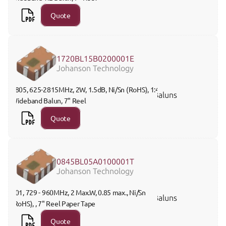
Quote
1720BL15B0200001E
Johanson Technology
0805, 625-2815MHz, 2W, 1.5dB, Ni/Sn (RoHS), 1:4 
Baluns
Wideband Balun, 7" Reel 
Quote
0845BL05A0100001T
Johanson Technology
201, 729 - 960MHz, 2 Max.W, 0.85 max., Ni/Sn 
Baluns
(RoHS), , 7" Reel Paper Tape
Quote