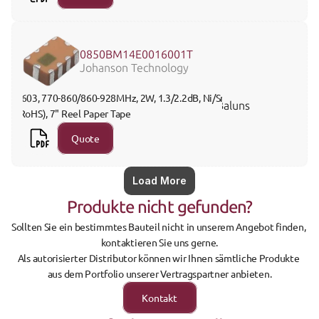
0850BM14E0016001T
Johanson Technology
0603, 770-860/860-928MHz, 2W, 1.3/2.2dB, Ni/Sn 
Baluns
(RoHS), 7" Reel Paper Tape
Quote
Load More
Produkte nicht gefunden?
Sollten Sie ein bestimmtes Bauteil nicht in unserem Angebot finden, 
kontaktieren Sie uns gerne.
Als autorisierter Distributor können wir Ihnen sämtliche Produkte 
aus dem Portfolio unserer Vertragspartner anbieten.
Kontakt