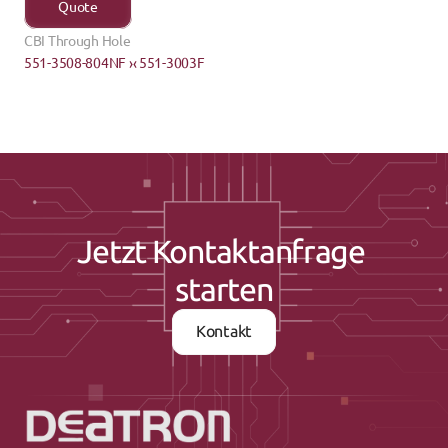
Quote
CBI Through Hole
551-3508-804NF ›
‹ 551-3003F
Jetzt Kontaktanfrage 
starten
Kontakt