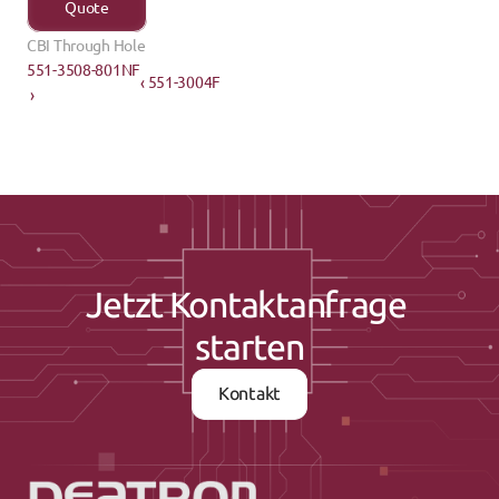
Quote
CBI Through Hole
551-3508-801NF

‹ 551-3004F
 ›
Jetzt Kontaktanfrage 
starten
Kontakt