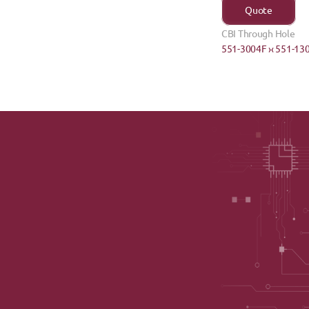
Quote
CBI Through Hole
551-3004F ›
‹ 551-13