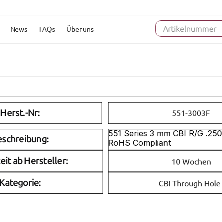
News
FAQs
Über uns
Artikelnummer
Herst.-Nr:
551-3003F
551 Series 3 mm CBI R/G .250
eschreibung:
RoHS Compliant
eit ab Hersteller:
10 Wochen
Kategorie:
CBI Through Hole