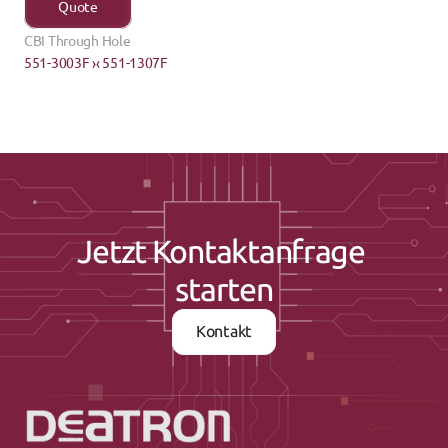
Quote
CBI Through Hole
551-3003F ›
‹ 551-1307F
Jetzt Kontaktanfrage 
starten
Kontakt