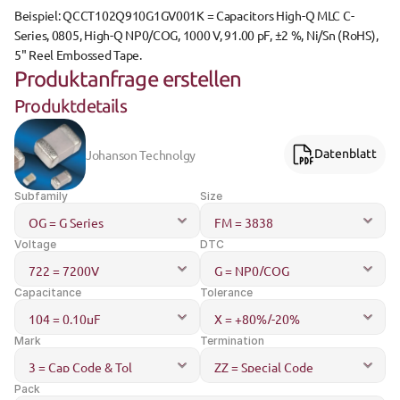
Beispiel: 
QCCT102Q910G1GV001K
 = Capacitors High-Q MLC C-
Series, 0805, High-Q NP0/COG, 1000 V, 91.00 pF, ±2 %, Ni/Sn (RoHS), 
5" Reel Embossed Tape.
Produktanfrage erstellen
Produktdetails
Johanson Technolgy
Datenblatt
Subfamily
Size
Voltage
DTC
Capacitance
Tolerance
Mark
Termination
Pack