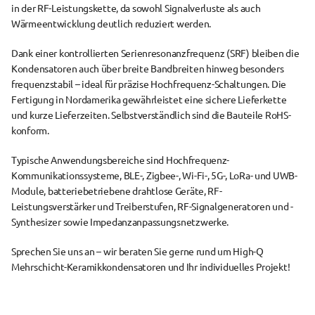
in der RF-Leistungskette
, da sowohl Signalverluste als auch 
Wärmeentwicklung deutlich reduziert werden.
Dank einer 
kontrollierten Serienresonanzfrequenz (SRF)
 bleiben die 
Kondensatoren auch über 
breite Bandbreiten
 hinweg besonders 
frequenzstabil – ideal für präzise Hochfrequenz-Schaltungen. Die 
Fertigung in Nordamerika
 gewährleistet eine sichere Lieferkette 
und kurze Lieferzeiten. Selbstverständlich sind die Bauteile 
RoHS-
konform
.
Typische 
Anwendungsbereiche
 sind 
Hochfrequenz-
Kommunikationssysteme
, 
BLE-, Zigbee-, Wi-Fi-, 5G-, LoRa- und UWB-
Module
, 
batteriebetriebene drahtlose Geräte
, 
RF-
Leistungsverstärker und Treiberstufen
, 
RF-Signalgeneratoren und -
Synthesizer
 sowie 
Impedanzanpassungsnetzwerke
.
Sprechen Sie uns an – wir beraten Sie gerne rund um High-Q 
Mehrschicht-Keramikkondensatoren und Ihr individuelles Projekt!