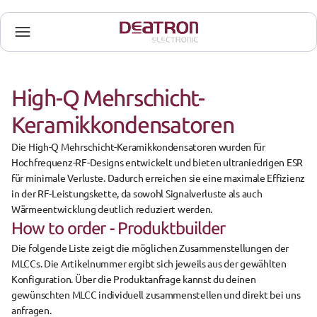
High-Q Mehrschicht-
Keramikkondensatoren
Die 
High-Q Mehrschicht-Keramikkondensatoren
 wurden für 
Hochfrequenz-RF-Designs
 entwickelt und bieten 
ultraniedrigen ESR
für minimale Verluste. Dadurch erreichen sie eine 
maximale Effizienz 
in der RF-Leistungskette
, da sowohl Signalverluste als auch 
Wärmeentwicklung deutlich reduziert werden.
How to order - Produktbuilder
Die 
folgende Liste
 zeigt die möglichen Zusammenstellungen der 
MLCCs
. Die 
Artikelnummer
 ergibt sich jeweils aus der 
gewählten 
Konfiguration
. Über die Produktanfrage kannst du deinen 
gewünschten MLCC 
individuell zusammenstellen
 und direkt bei uns 
anfragen.