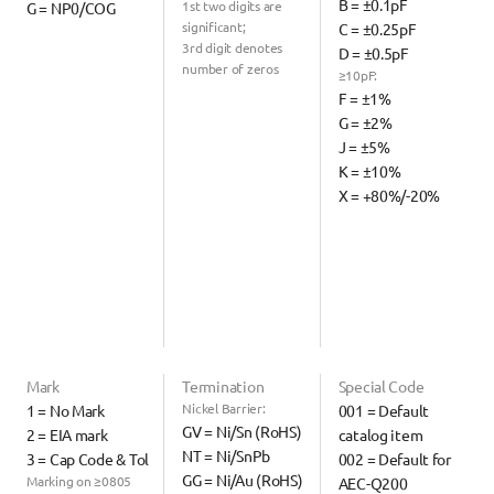
B = ±0.1pF
1st two digits are 
G = NP0/COG
significant;
C = ±0.25pF
3rd digit denotes 
D = ±0.5pF
number of zeros
≥10pF:
F = ±1%
G = ±2%
J = ±5%
K = ±10%
X = +80%/-20%
Mark
Termination
Special Code
Nickel Barrier:
1 = No Mark
001 = Default 
GV = Ni/Sn (RoHS)
2 = EIA mark
catalog item
NT = Ni/SnPb
3 = Cap Code & Tol
002 = Default for 
GG = Ni/Au (RoHS)
Marking on ≥0805 
AEC-Q200