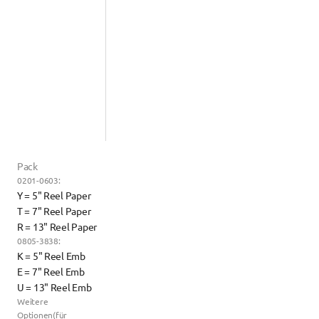
Pack
0201-0603:
Y = 5" Reel Paper
T = 7" Reel Paper
R = 13" Reel Paper
0805-3838:
K = 5" Reel Emb
E = 7" Reel Emb
U = 13" Reel Emb
Weitere 
Optionen(für 