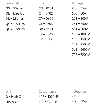
Subfamily
Size
Voltage
QS = S Series
CD = 0201
250 = 25V
QE = E Series
CF = 0402
500 = 50V
QL = L Series
CP = 0603
201 = 200V
QC = C Series
CT = 0805
251 = 250V
QG = G Series
DB = 1111
501 = 500V
EV = 2525
102 = 1000V
FM = 3838
152 = 1500V
252 = 2500V
362 = 3600V
722 = 7200V
DTC
Capacitance
Tolerance
<10pF:
Q = High-Q 
102 = 1000pF
A = ±0.05pF
NP0/COG
104 = 0.10µF