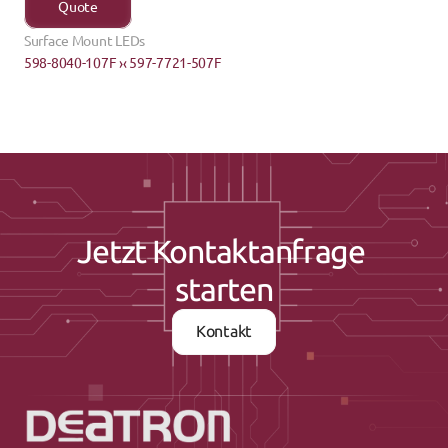
Quote
Surface Mount LEDs
598-8040-107F ›
‹ 597-7721-507F
Jetzt Kontaktanfrage 
starten
Kontakt