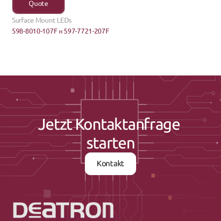
Quote
Surface Mount LEDs
598-8010-107F ›
‹ 597-7721-207F
Jetzt Kontaktanfrage 
starten
Kontakt