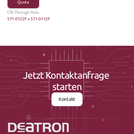
Quote
CBI Through Hole
571-0122F ›
‹ 571-0112F
Jetzt Kontaktanfrage 
starten
Kontakt