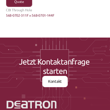
Quote
CBI Through Hole
568-0702-311F ›
‹ 568-0701-144F
Jetzt Kontaktanfrage 
starten
Kontakt