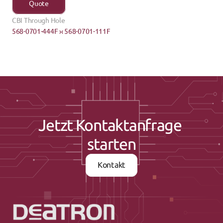
Quote
CBI Through Hole
568-0701-444F ›
‹ 568-0701-111F
Jetzt Kontaktanfrage 
starten
Kontakt