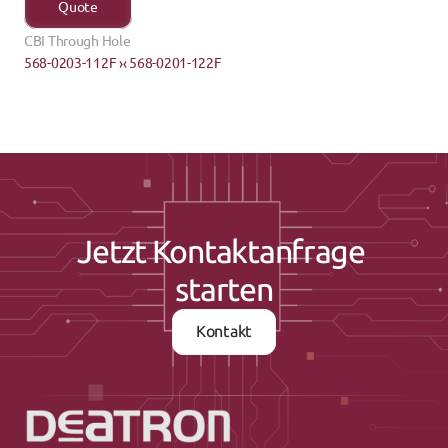
Quote
CBI Through Hole
568-0203-112F ›
‹ 568-0201-122F
Jetzt Kontaktanfrage 
starten
Kontakt