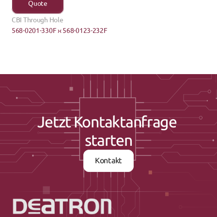
Quote
CBI Through Hole
568-0201-330F ›
‹ 568-0123-232F
Jetzt Kontaktanfrage 
starten
Kontakt