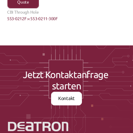
Quote
CBI Through Hole
553-0212F ›
‹ 553-0211-300F
Jetzt Kontaktanfrage 
starten
Kontakt