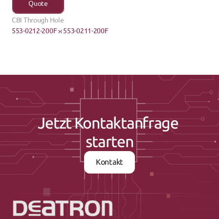
Quote
CBI Through Hole
553-0212-200F ›
‹ 553-0211-200F
Jetzt Kontaktanfrage 
starten
Kontakt