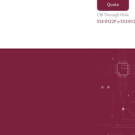
Quote
CBI Through Hole
553-0122F ›
‹ 553-01