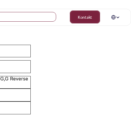
Select Langua
Kontakt
 G,G Reverse 