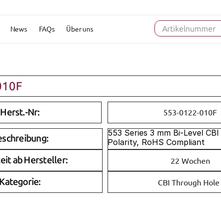
News
FAQs
Über uns
Artikelnummer
010F
Herst.-Nr:
553-0122-010F
553 Series 3 mm Bi-Level CBI
eschreibung:
Polarity, RoHS Compliant
eit ab Hersteller:
22 Wochen
Kategorie:
CBI Through Hole