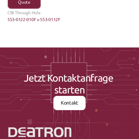
Quote
CBI Through Hole
553-0122-010F ›
‹ 553-0112F
Jetzt Kontaktanfrage 
starten
Kontakt