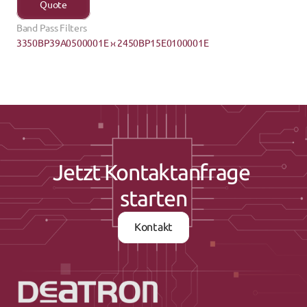
Quote
Band Pass Filters
3350BP39A0500001E ›
‹ 2450BP15E0100001E
Jetzt Kontaktanfrage 
starten
Kontakt