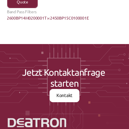
Quote
Band Pass Filters
2600BP14M0200001T ›
‹ 2450BP15C0100001E
Jetzt Kontaktanfrage 
starten
Kontakt