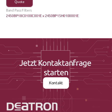
Quote
Band Pass Filters
2450BP18C0100C001E ›
‹ 2450BP15H0100001E
Jetzt Kontaktanfrage 
starten
Kontakt