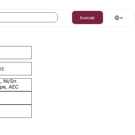
Select Langua
Kontakt
2E
 Ni/Sn 
pe, AEC 