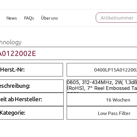
News
FAQs
Über uns
Artikelnummer
hnology
A0122002E
Herst.-Nr:
0400LP15A012200
0805, 312-434MHz, 2W, 1.3dB,
eschreibung:
(RoHS), 7" Reel Embossed Ta
Q200 
eit ab Hersteller:
16 Wochen
Kategorie:
Low Pass Filter