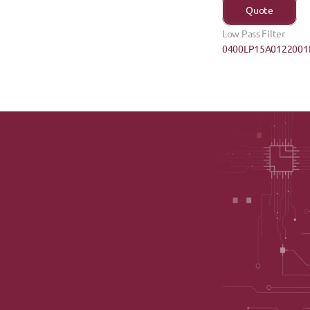
Quote
Low Pass Filter
0400LP15A0122001E