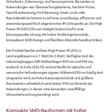
Sicherheits-, Erkennungs- und Sensorsysteme. Besonders in 
Anwendungen wie Überwachungskameras, Machine Vision, 
Gesichtserkennung, Iris-Erkennung, Smart Locks oder 
Rauchdetektion kommt es auf eine zuverlässige, effiziente und 
anwendungsspezifisch abgestimmte IR-Lichtquelle an. Die High 
Power IR SMD LEDs von Dialight bieten hierfür eine 
leistungsstarke Lösung mit hoher Strahlungsintensität, 
kompaktem SMD-Design und flexiblen Abstrahlcharakteristiken.
Die Produktfamilie umfasst High Power IR LEDs in 
Leistungsklassen von 1 Watt bis 5 Watt. Verfügbar sind die 
industriegängigen NIR-Wellenlängen 850 nm und 940 nm, 
wodurch sich die LEDs für unterschiedliche optische und 
sensorische Anforderungen eignen. Während 850 nm häufig dort 
eingesetzt wird, wo hohe Kamerasensitivität und größere 
Reichweiten erforderlich sind, bietet 940 nm Vorteile bei 
Anwendungen, in denen eine besonders unauffällige 
Infrarotbeleuchtung benötigt wird.
Kompakte SMD-Bauformen mit hoher 