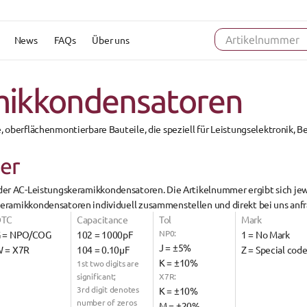
News
FAQs
Über uns
Artikelnummer
mikkondensatoren
, oberflächenmontierbare Bauteile, die speziell für 
Leistungselektronik, 
der
er 
AC-Leistungskeramikkondensatoren
. Die 
Artikelnummer
 ergibt sich je
keramikkondensatoren 
individuell zusammenstellen
 und direkt bei uns anf
DTC
Capacitance
Tol
Mark
NP0:
 = NPO/COG
102 = 1000pF
1 = No Mark
J = ±5%
 = X7R
104 = 0.10µF
Z = Special cod
K = ±10%
1st two digits are 
significant;
X7R:
3rd digit denotes 
K = ±10%
number of zeros
M = ±20%