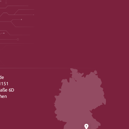
de
1151
raße 6D
chen