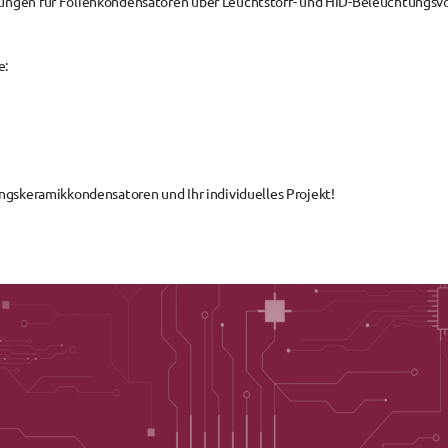
ungen für Folienkondensatoren
 über 
Leuchtstoff- und HID-Beleuchtungsv
e:
ungskeramikkondensatoren und Ihr individuelles Projekt!