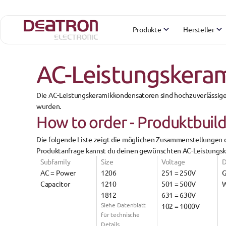
Produkte
Hersteller
AC-Leistungskera
Die 
AC-Leistungskeramikkondensatoren
 sind hochzuverlässige
wurden. 
How to order - Produktbuil
Die 
folgende Liste
 zeigt die möglichen Zusammenstellungen d
Produktanfrage kannst du deinen gewünschten AC-Leistungs
Subfamily
Size
Voltage
AC = Power 
1206
251 = 250V
G
Capacitor
1210
501 = 500V
W
1812
631 = 630V
Siehe Datenblatt 
102 = 1000V
für technische 
Details