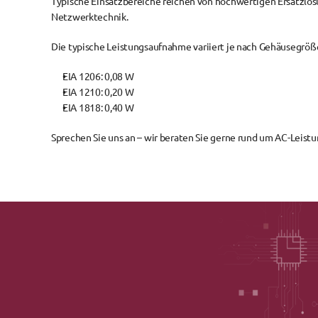
Typische Einsatzbereiche reichen von 
hochwertigen Ersatzlös
Netzwerktechnik
.
Die 
typische Leistungsaufnahme
 variiert je nach Gehäusegröß
EIA 1206:
 0,08 W
EIA 1210:
 0,20 W
EIA 1818:
 0,40 W
Sprechen Sie uns an – wir beraten Sie gerne rund um AC-Leist