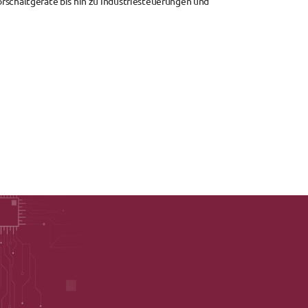
orschaltgeräte
 bis hin zu 
Industriesteuerungen
 und 