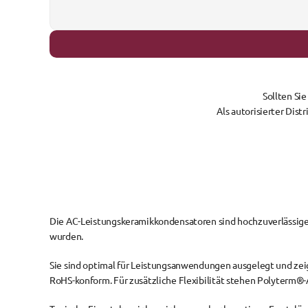
Sollten Si
Als autorisierter Dis
Die 
AC-Leistungskeramikkondensatoren
 sind hochzuverlässige
wurden.
Sie sind 
optimal für Leistungsanwendungen
 ausgelegt und zei
RoHS-konform
. Für zusätzliche Flexibilität stehen 
Polyterm®-