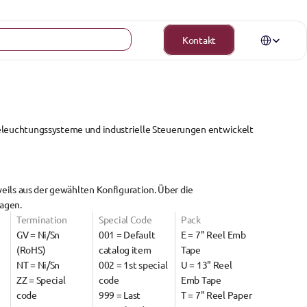
Select Langua
Kontakt
Beleuchtungssysteme und industrielle Steuerungen
 entwickelt 
weils aus der 
gewählten Konfiguration
. Über die 
ragen.
Termination
Special Code
Pack
GV = Ni/Sn 
001 = Default 
E = 7" Reel Emb 
e
(RoHS)
catalog item
Tape
NT = Ni/Sn
002 = 1st special 
U = 13" Reel 
ZZ = Special 
code
Emb Tape
code
999 = Last 
T = 7" Reel Paper 