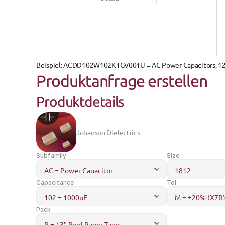
Beispiel: 
ACDD102W102K1GV001U
 = AC Power Capacitors, 1
Produktanfrage erstellen
Produktdetails
Johanson Dielectrics
Subfamily
Size
Capacitance
Tol
Pack