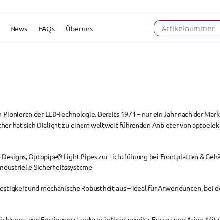
News
FAQs
Über uns
Artikelnummer
n 
Pionieren der LED-Technologie
. Bereits 1971 – nur ein Jahr nach der Ma
ither hat sich Dialight zu einem weltweit führenden Anbieter von 
optoelek
 Designs, 
Optopipe® Light Pipes
 zur Lichtführung bei Frontplatten & Gehä
industrielle Sicherheitssysteme
Festigkeit und mechanische Robustheit
 aus – ideal für Anwendungen, bei d
icklungs- und Fertigungsstandorte in Nordamerika, Europa und Asien. Mit ü