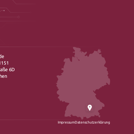
de
1151
raße 6D
chen
Impressum
Datenschutzerklärung