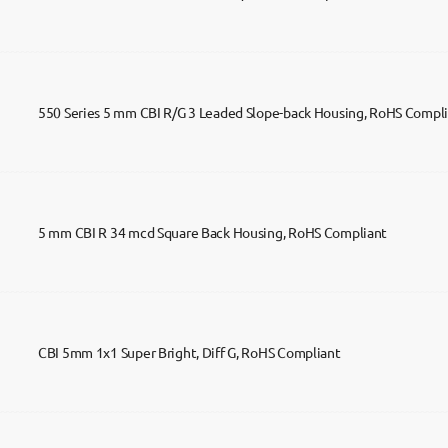
550 Series 5 mm CBI R/G 3 Leaded Slope-back Housing, RoHS Compl
5 mm CBI R 34 mcd Square Back Housing, RoHS Compliant
CBI 5mm 1x1 Super Bright, Diff G, RoHS Compliant