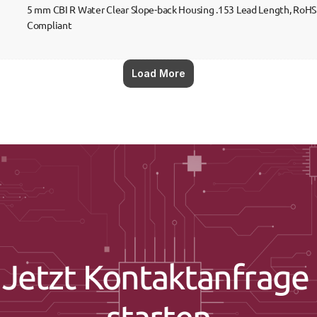
5 mm CBI R Water Clear Slope-back Housing .153 Lead Length, RoHS 
Compliant
Load More
Jetzt Kontaktanfrage 