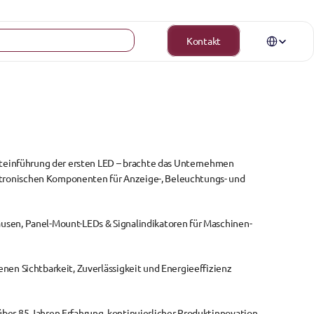
Select Langua
Kontakt
rkteinführung der ersten LED – brachte das Unternehmen 
tronischen Komponenten
 für Anzeige-, Beleuchtungs- und 
usen, 
Panel-Mount-LEDs & Signalindikatoren
 für Maschinen- 
enen Sichtbarkeit, Zuverlässigkeit und Energieeffizienz 
ber 85 Jahren Erfahrung, kontinuierlicher Produktinnovation 