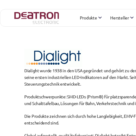
Produkte
Hersteller
Dialight
 wurde 1938 in den USA gegründet und gehört zu de
seine ersten industriellen LED-Indikatoren auf den Markt. Se
Steuerungstechnik entwickelt.
Produktschwerpunkte: SMD-LEDs (Prism®)
 für platzsparende
und Schalttafelbau, 
Lösungen für Bahn, Verkehrstechnik und 
Die Produkte zeichnen sich durch hohe 
Langlebigkeit, EMV-
entscheidend sind.
Global aufgestellt, qualitätsfokussiert: 
Dialight betreibt Entw