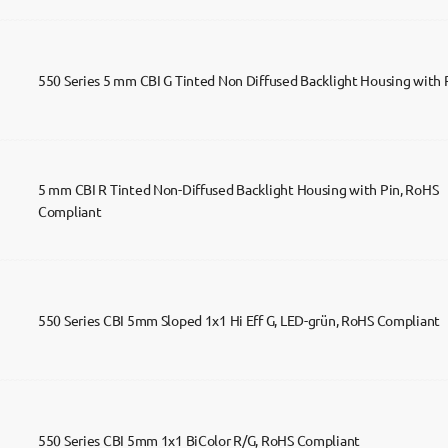
550 Series 5 mm CBI G Tinted Non Diffused Backlight Housing with 
5 mm CBI R Tinted Non-Diffused Backlight Housing with Pin, RoHS 
Compliant
550 Series CBI 5mm Sloped 1x1 Hi Eff G, LED-grün, RoHS Compliant
550 Series CBI 5mm 1x1 BiColor R/G, RoHS Compliant