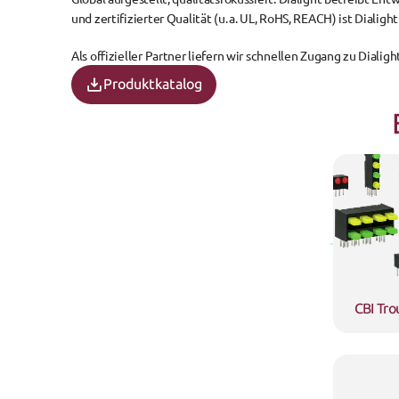
und zertifizierter Qualität (u. a. UL, RoHS, REACH) ist Diali
Als offizieller Partner liefern wir schnellen Zugang zu Dial
Produktkatalog
CBI Tro