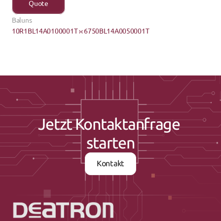
Quote
Baluns
10R1BL14A0100001T ›
‹ 6750BL14A0050001T
Jetzt Kontaktanfrage 
starten
Kontakt