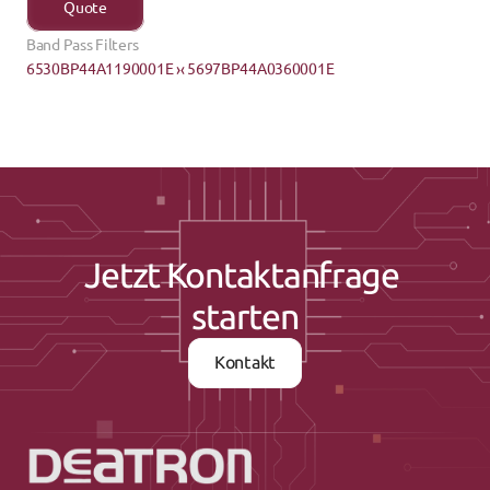
Quote
Band Pass Filters
6530BP44A1190001E ›
‹ 5697BP44A0360001E
Jetzt Kontaktanfrage 
starten
Kontakt