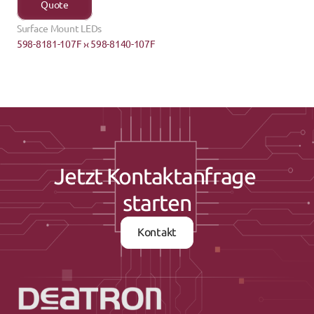
Quote
Surface Mount LEDs
598-8181-107F ›
‹ 598-8140-107F
Jetzt Kontaktanfrage 
starten
Kontakt