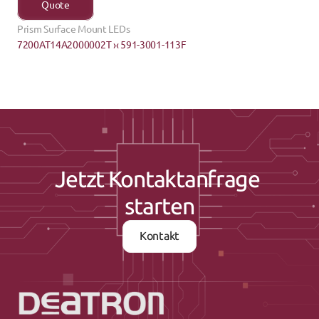
Quote
Prism Surface Mount LEDs
7200AT14A2000002T ›
‹ 591-3001-113F
Jetzt Kontaktanfrage 
starten
Kontakt