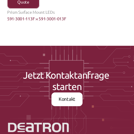
Quote
Prism Surface Mount LEDs
591-3001-113F ›
‹ 591-3001-013F
Jetzt Kontaktanfrage 
starten
Kontakt