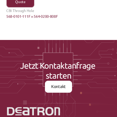
Quote
CBI Through Hole
568-0101-111F ›
‹ 564-0200-808F
Jetzt Kontaktanfrage 
starten
Kontakt