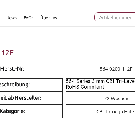
News
FAQs
Über uns
Artikelnummer
112F
Herst.-Nr:
564-0200-112F
564 Series 3 mm CBI Tri-Level
eschreibung:
RoHS Compliant
eit ab Hersteller:
22 Wochen
Kategorie:
CBI Through Hole