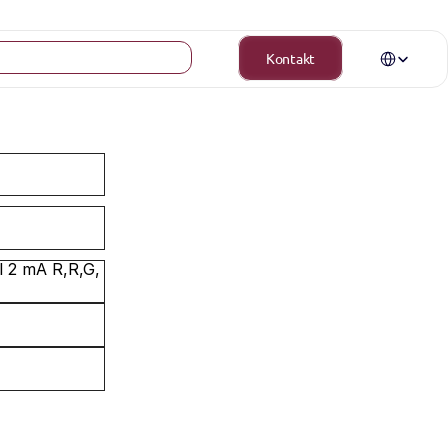
Select Langua
Kontakt
 2 mA R,R,G, 