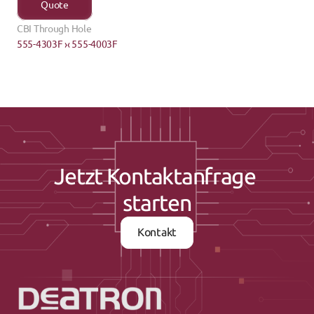
Quote
CBI Through Hole
555-4303F ›
‹ 555-4003F
Jetzt Kontaktanfrage 
starten
Kontakt