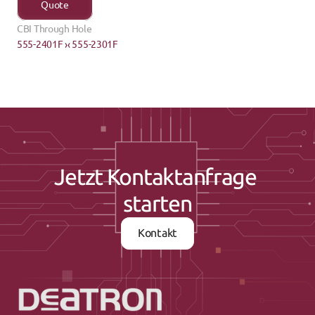
Quote
CBI Through Hole
555-2401F ›
‹ 555-2301F
Jetzt Kontaktanfrage 
starten
Kontakt