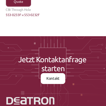
Quote
CBI Through Hole
553-0233F ›
‹ 553-0232F
Jetzt Kontaktanfrage 
starten
Kontakt