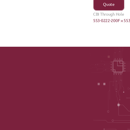
Quote
CBI Through Hole
553-0222-200F ›
‹ 55