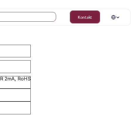
Select Langua
Kontakt
,R 2mA, RoHS 