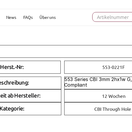
News
FAQs
Über uns
Artikelnummer
Herst.-Nr:
553-0221F
553 Series CBI 3mm 2hx1w G
eschreibung:
Compliant
eit ab Hersteller:
12 Wochen
Kategorie:
CBI Through Hole