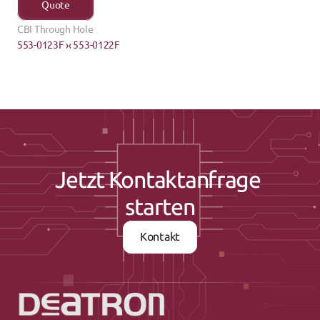
Quote
CBI Through Hole
553-0123F ›
‹ 553-0122F
Jetzt Kontaktanfrage 
starten
Kontakt