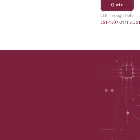
Quote
CBI Through Hole
551-1307-811F ›
‹ 55