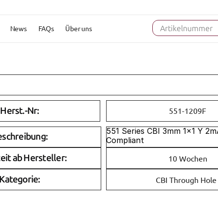
News
FAQs
Über uns
Artikelnummer
Herst.-Nr:
551-1209F
551 Series CBI 3mm 1x1 Y 2m
eschreibung:
Compliant
eit ab Hersteller:
10 Wochen
Kategorie:
CBI Through Hole