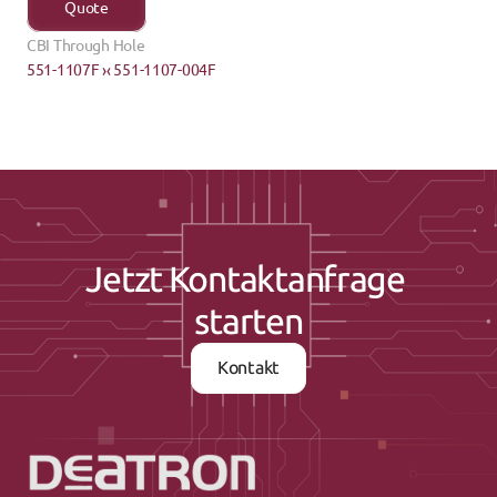
Quote
CBI Through Hole
551-1107F ›
‹ 551-1107-004F
Jetzt Kontaktanfrage 
starten
Kontakt