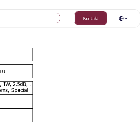
Select Langua
Kontakt
1U
1W, 2.5dB, , 
ms, Special