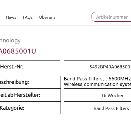
News
FAQs
Über uns
Artikelnummer
hnology
A0685001U
Herst.-Nr:
5492BP49A068500
Band Pass Filters, , 5500MHz, 
eschreibung:
Wireless communication syste
eit ab Hersteller:
16 Wochen
Kategorie:
Band Pass Filters