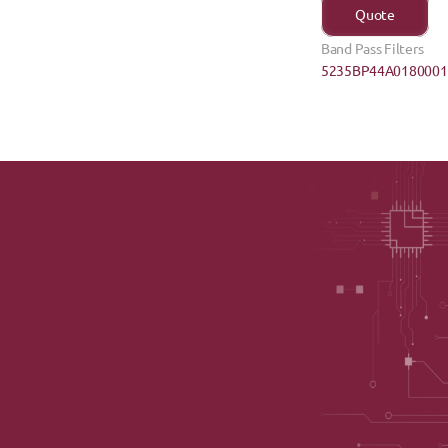
Quote
Band Pass Filters
5235BP44A0180001E