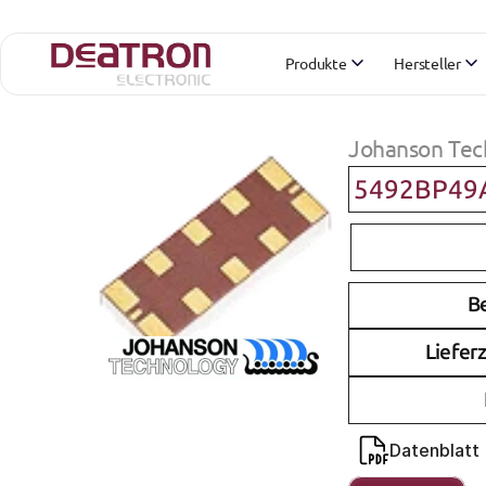
Produkte
Hersteller
Johanson Tec
5492BP49
B
Lieferz
Datenblatt