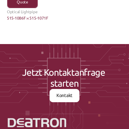
Quote
Optical Lightpipe
515-1086F ›
‹ 515-1071F
Jetzt Kontaktanfrage 
starten
Kontakt