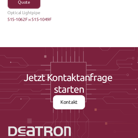
Quote
Optical Lightpipe
515-1062F ›
‹ 515-1049F
Jetzt Kontaktanfrage 
starten
Kontakt