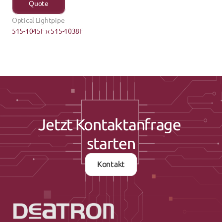
Quote
Optical Lightpipe
515-1045F ›
‹ 515-1038F
Jetzt Kontaktanfrage 
starten
Kontakt