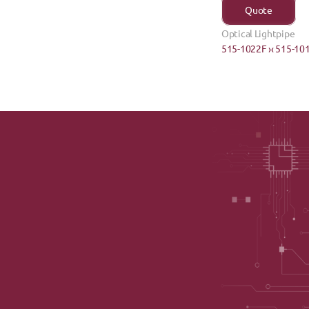
Quote
Optical Lightpipe
515-1022F ›
‹ 515-10