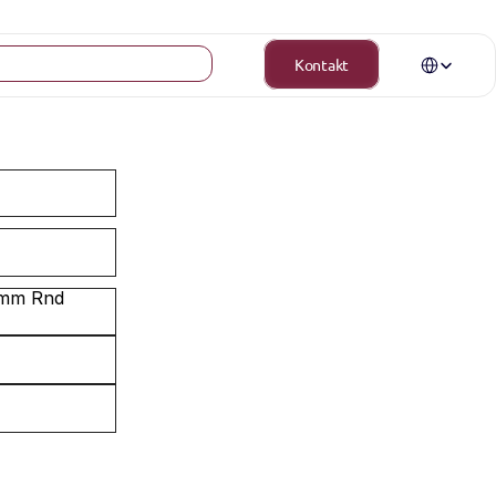
Select Langua
Kontakt
5mm Rnd 