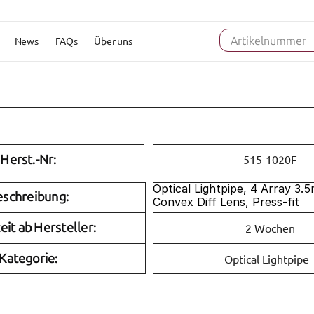
News
FAQs
Über uns
Artikelnummer
Herst.-Nr:
515-1020F
Optical Lightpipe, 4 Array 3.
eschreibung:
Convex Diff Lens, Press-fit
eit ab Hersteller:
2 Wochen
Kategorie:
Optical Lightpipe