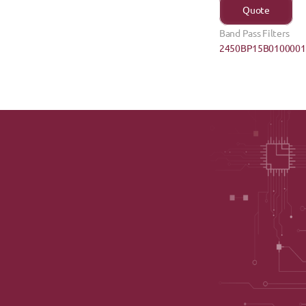
Quote
Band Pass Filters
2450BP15B0100001E