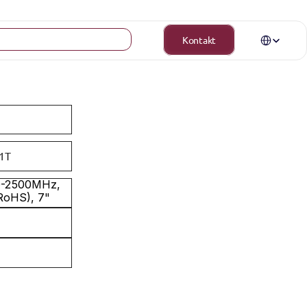
Select Langua
Kontakt
1T
0-2500MHz, 
RoHS), 7" 