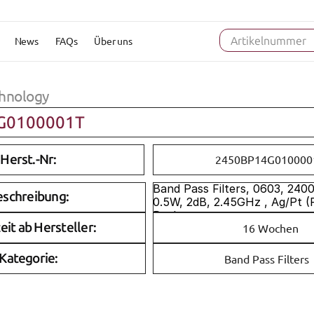
News
FAQs
Über uns
Artikelnummer
hnology
G0100001T
Herst.-Nr:
2450BP14G010000
Band Pass Filters, 0603, 240
eschreibung:
0.5W, 2dB, 2.45GHz , Ag/Pt (
Reel 
eit ab Hersteller:
16 Wochen
Kategorie:
Band Pass Filters