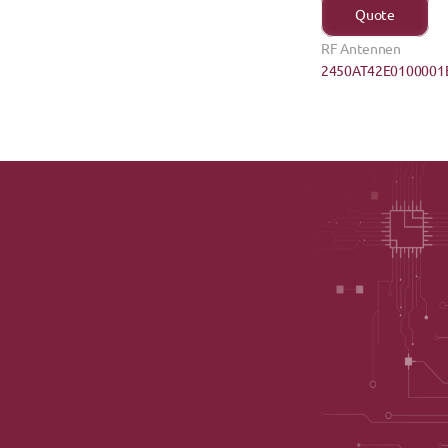
Quote
RF Antennen
2450AT42E0100001E