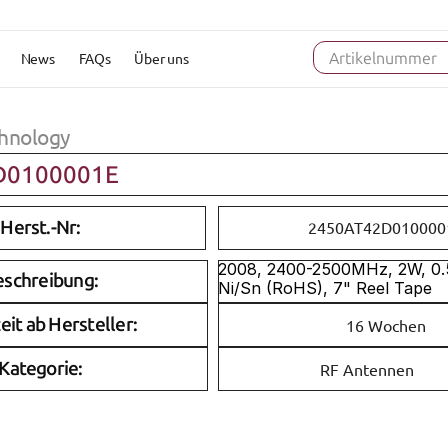
News
FAQs
Über uns
Artikelnummer
hnology
D0100001E
Herst.-Nr:
2450AT42D010000
2008, 2400-2500MHz, 2W, 0.5d
eschreibung:
Ni/Sn (RoHS), 7" Reel Tape
eit ab Hersteller:
16 Wochen
Kategorie:
RF Antennen