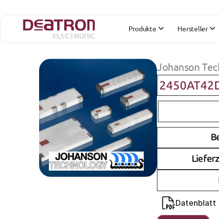
Produkte
Hersteller
Johanson Tec
2450AT42
B
Lieferz
Datenblatt