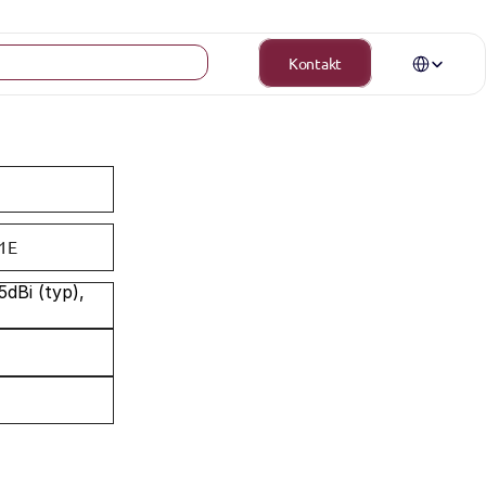
Select Langua
Kontakt
1E
Bi (typ), 