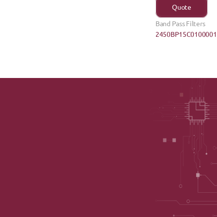
Quote
Band Pass Filters
2450BP15C0100001E