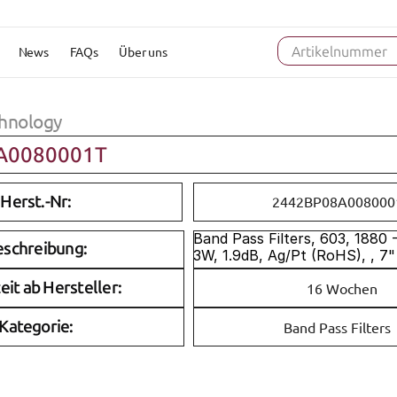
News
FAQs
Über uns
Artikelnummer
hnology
A0080001T
Herst.-Nr:
2442BP08A008000
Band Pass Filters, 603, 1880 
eschreibung:
3W, 1.9dB, Ag/Pt (RoHS), , 7"
eit ab Hersteller:
16 Wochen
Kategorie:
Band Pass Filters