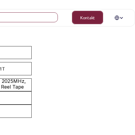
Select Langua
Kontakt
1T
- 2025MHz, 
 Reel Tape