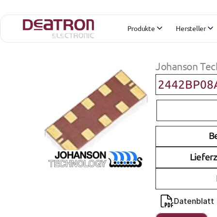
Produkte
Hersteller
Johanson Tec
2442BP08
B
Lieferz
Datenblatt