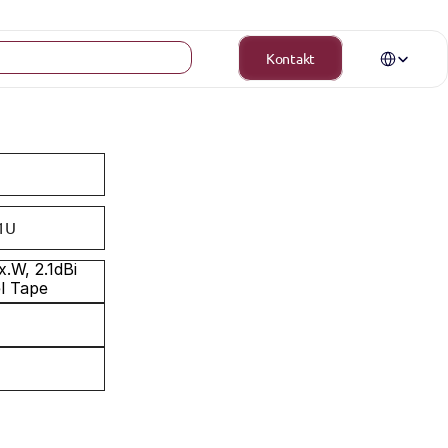
Select Langua
Kontakt
1U
W, 2.1dBi 
el Tape