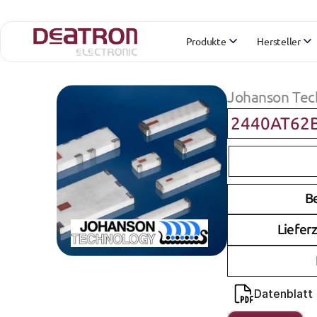
Produkte
Hersteller
Johanson Tec
2440AT62
B
Lieferz
Datenblatt