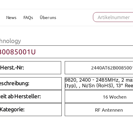
News
FAQs
Über uns
Artikelnummer
hnology
B0085001U
Herst.-Nr:
2440AT62B008500
9820, 2400 - 2485MHz, 2 max.
eschreibung:
(typ), , Ni/Sn (RoHS), 13" Re
eit ab Hersteller:
16 Wochen
Kategorie:
RF Antennen