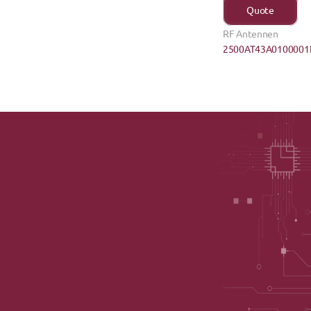
Quote
RF Antennen
2500AT43A0100001E